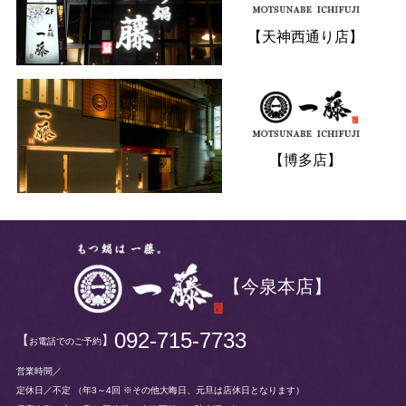
【天神西通り店】
【博多店】
【今泉本店】
092-715-7733
【
】
お電話でのご予約
営業時間／
定休日／不定
（年3～4回 ※その他大晦日、元旦は店休日となります）