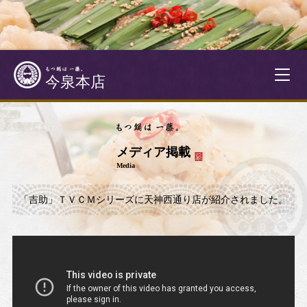
ナ
今泉本店
ビ
ゲ
ー
シ
メディア掲載
ョ
Media
ン
を
「吉助」ＴＶＣＭシリーズに天神西通り店が紹介されました。
切
り
替
え