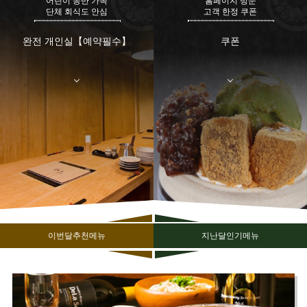
어린이 동반 가족
홈페이지 방문
단체 회식도 안심
고객 한정 쿠폰
완전 개인실【예약필수】
쿠폰
이번달추천메뉴
지난달인기메뉴