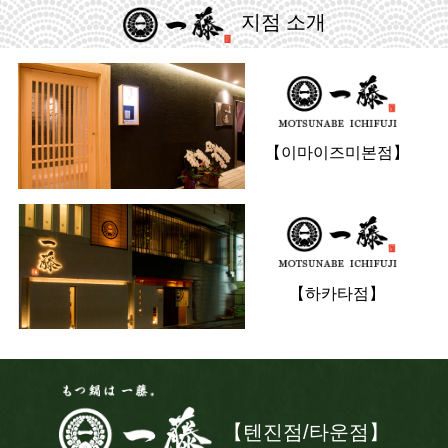
지점 소개
【이마이즈미본점】
【하카타점】
【텐진점/타운점】