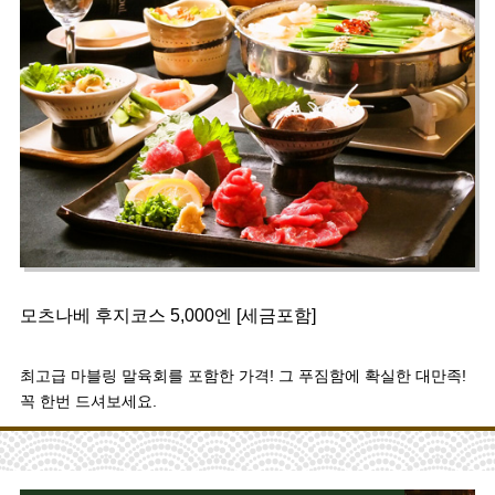
모츠나베 후지코스 5,000엔 [세금포함]
최고급 마블링 말육회를 포함한 가격! 그 푸짐함에 확실한 대만족!
꼭 한번 드셔보세요.