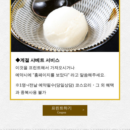
n
◆계절 샤베트 서비스
이것을 프린트해서 가져오시거나
예약시에 "홈페이지를 보았다" 라고 말씀해주세요.
※1명~/전날 예약필수(당일상담) 코스요리・그 외 혜택
과 중복사용 불가
프린트하기
Coupon