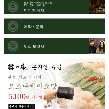
모츠나베 이치란이 소개된
TV・잡지・취재 등
미디어 게재
예약・문의
맛집 보고서