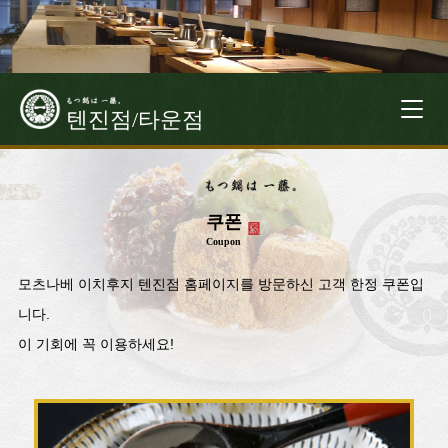
T
텐진점/타운점
o
g
g
l
쿠폰
e
Coupon
n
a
모츠나베 이치후지 텐진점 홈페이지를 방문하신 고객 한정 쿠폰입
v
니다.
i
g
이 기회에 꼭 이용하세요!
a
t
i
o