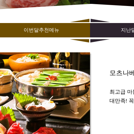
이번달추천메뉴
지난
모츠나베 
최고급 마
대만족! 