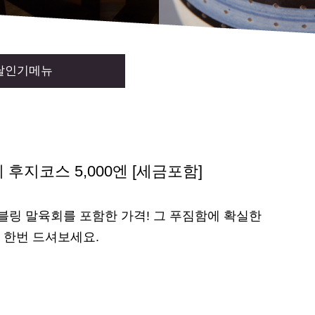
달인기메뉴
후지코스 5,000엔 [세금포함]
블링 말육회를 포함한 가격! 그 푸짐함에 확실한
꼭 한번 드셔보세요.