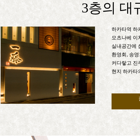
3층의 대
하카타역 하
모츠나베 이치
실내공간에 
환영회, 송영
커다랗고 진주
현지 하카타의