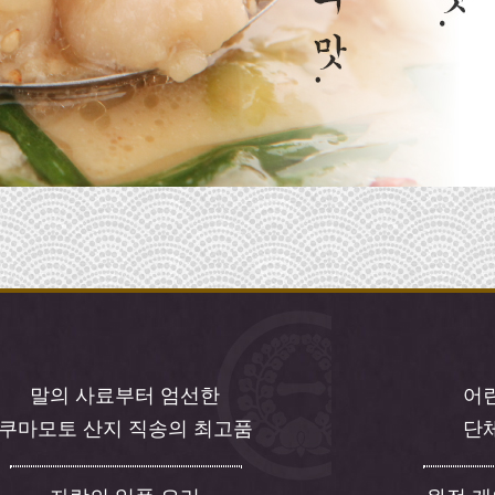
말의 사료부터 엄선한
어
쿠마모토 산지 직송의 최고품
단