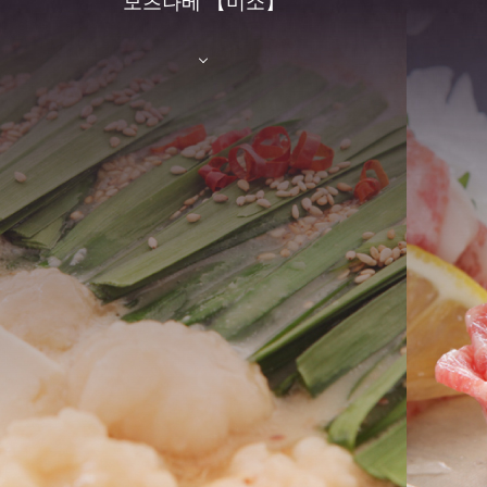
모츠나베 【미소】