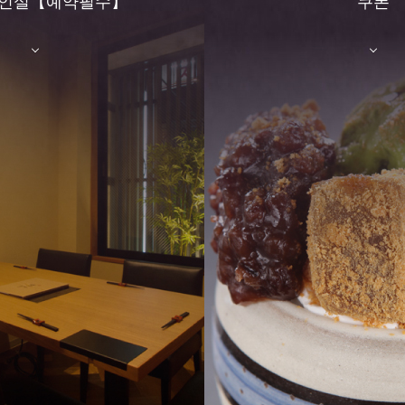
개인실【예약필수】
쿠폰