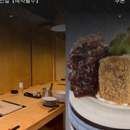
개인실【예약필수】
쿠폰