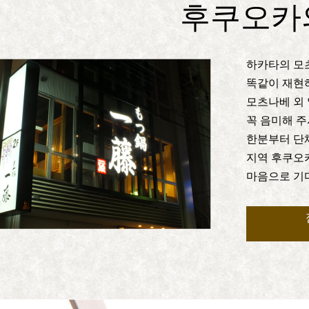
후쿠오카
하카타의 모
똑같이 재현
모츠나베 외 
꼭 음미해 
한분부터 단
지역 후쿠오
마음으로 기