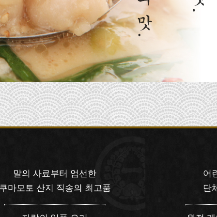
말의 사료부터 엄선한
어
쿠마모토 산지 직송의 최고품
단