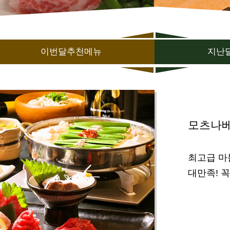
이번달추천메뉴
지난
모츠나베 
최고급 마
대만족! 