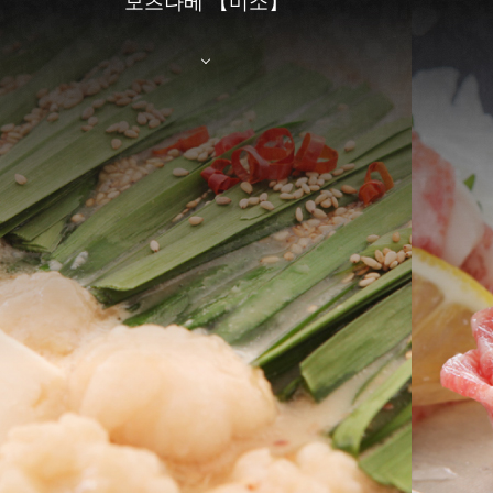
모츠나베 【미소】