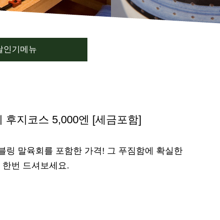
달인기메뉴
후지코스 5,000엔 [세금포함]
블링 말육회를 포함한 가격! 그 푸짐함에 확실한
꼭 한번 드셔보세요.