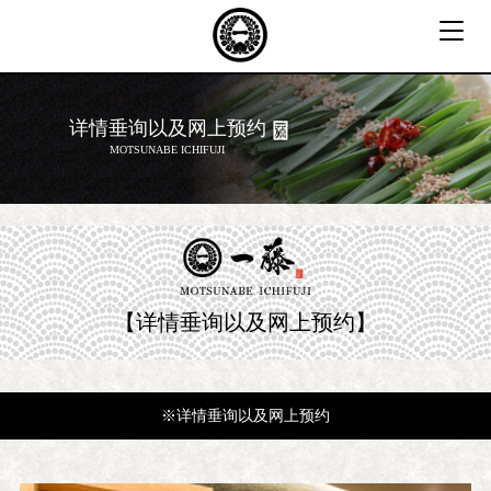
T
o
g
g
详情垂询以及网上预约
l
MOTSUNABE ICHIFUJI
e
n
a
v
i
g
a
【详情垂询以及网上预约】
t
i
o
n
※详情垂询以及网上预约