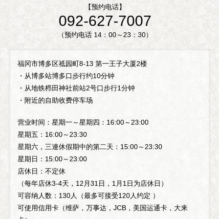
【预约电话】
092-627-7007
（预约电话 14：00～23：30）
福冈市博多区祗园町8-13 第一王子大厦2楼
・从博多站博多口步行约10分钟
・从地铁栉田神社前站2号口步行1分钟
・附近的自助收费停车场
营业时间：星期一～星期四：16:00～23:00
星期五：16:00～23:30
星期六，三連休假期中的第二天：15:00～23:30
星期日：15:00～23:00
店休日：不定休
（每年店休3-4天，12月31日，1月1日为店休日）
可容纳人数：130人（最多可接受120人约定 ）
可使用信用卡（维萨，万事达，JCB，美国运通卡，大来