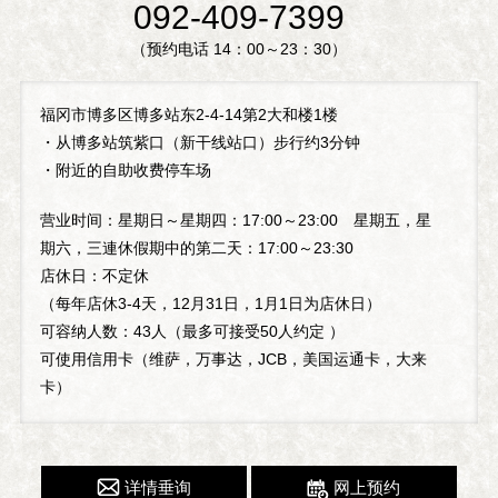
092-409-7399
（预约电话 14：00～23：30）
福冈市博多区博多站东2-4-14第2大和楼1楼
・从博多站筑紫口（新干线站口）步行约3分钟
・附近的自助收费停车场
营业时间：星期日～星期四：17:00～23:00 星期五，星
期六，三連休假期中的第二天：17:00～23:30
店休日：不定休
（每年店休3-4天，12月31日，1月1日为店休日）
可容纳人数：43人（最多可接受50人约定 ）
可使用信用卡（维萨，万事达，JCB，美国运通卡，大来
卡）
详情垂询
网上预约