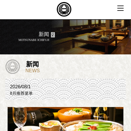
T
o
g
g
新闻
l
MOTSUNABE ICHIFUJI
e
n
a
v
新闻
i
NEWS
g
a
2026/08/1
t
8月推荐菜单
i
o
n