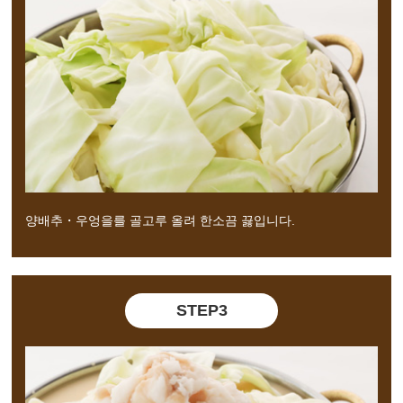
양배추・우엉을를 골고루 올려 한소끔 끓입니다.
STEP3